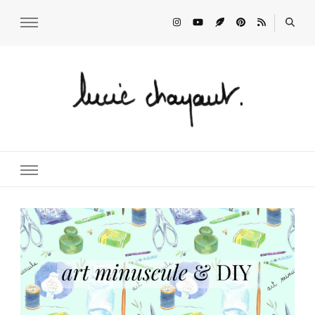
Lucie Choupaut
art minuscule & DIY