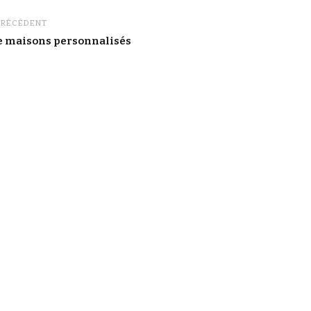
PRÉCÉDENT
de maisons personnalisés
LIENS UTILES
Politique de confidentialité et cookies
Conditions générales