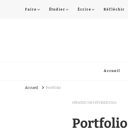
Faire
Étudier
Écrire
Réfléchir
Lucie Choupaut
art minuscule & DIY
Accueil
Accueil
Portfolio
UPDATED ON
5 FÉVRIER 2026
Portfolio