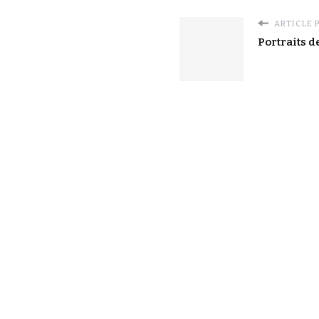
ARTICLE 
Portraits 
LICENCE
Sauf mention contraire, les textes et images de
la section blog sont partagés sous licence cc-