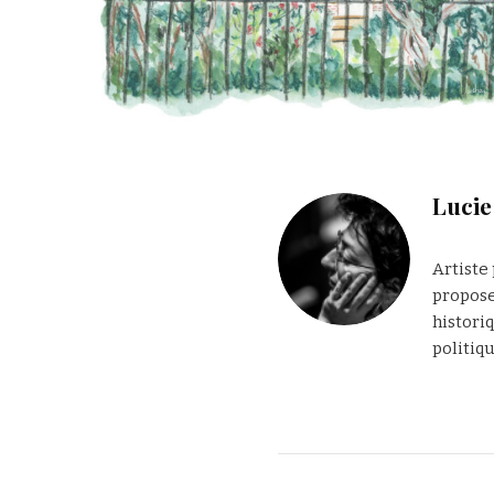
Luci
Artiste 
propose
histori
politiqu