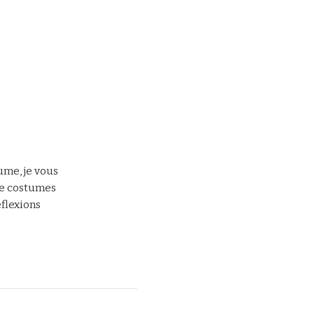
tume, je vous
de costumes
éflexions