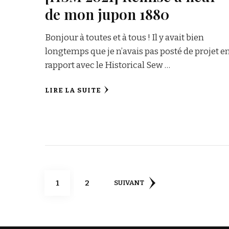
de mon jupon 1880
Bonjour à toutes et à tous ! Il y avait bien
longtemps que je n’avais pas posté de projet e
rapport avec le Historical Sew …
LIRE LA SUITE
Pagination
PAGE
PAGE
1
2
SUIVANT
des
publications