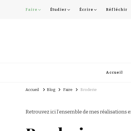
Faire
Étudier
Écrire
Réfléchir
Lucie Choupaut
art minuscule & DIY
Accueil
Accueil
Blog
Faire
Broderie
Retrouvez ici l’ensemble de mes réalisations 