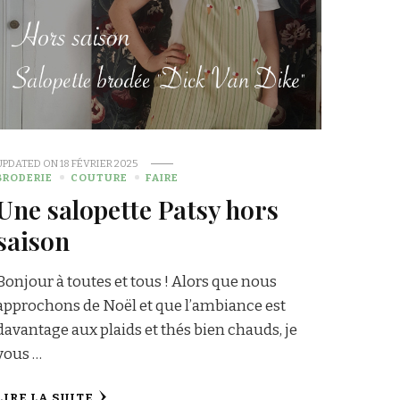
UPDATED ON
18 FÉVRIER 2025
BRODERIE
COUTURE
FAIRE
Une salopette Patsy hors
saison
Bonjour à toutes et tous ! Alors que nous
approchons de Noël et que l’ambiance est
davantage aux plaids et thés bien chauds, je
vous …
LIRE LA SUITE