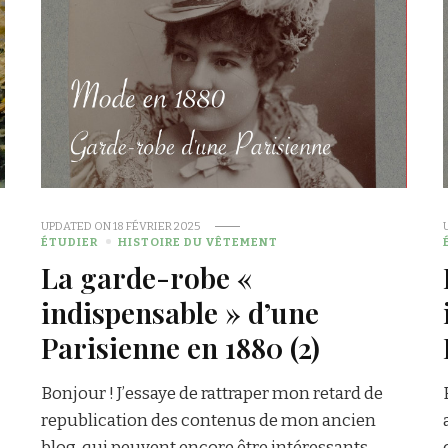
UPDATED ON
18 FÉVRIER 2025
ÉTUDIER
HISTOIRE DU VÊTEMENT
La garde-robe «
indispensable » d’une
Parisienne en 1880 (2)
Bonjour ! J’essaye de rattraper mon retard de
republication des contenus de mon ancien
blog, qui peuvent encore être intéressants