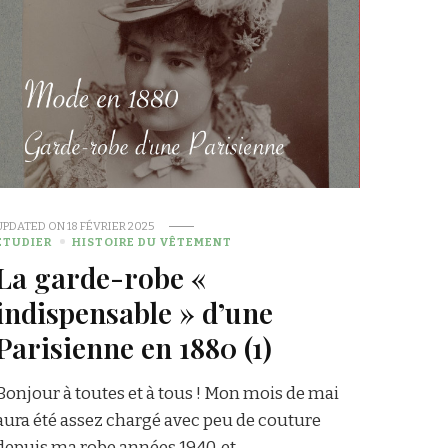
UPDATED ON
18 FÉVRIER 2025
ÉTUDIER
HISTOIRE DU VÊTEMENT
La garde-robe «
indispensable » d’une
Parisienne en 1880 (1)
Bonjour à toutes et à tous ! Mon mois de mai
aura été assez chargé avec peu de couture
depuis ma robe années 1940, et …