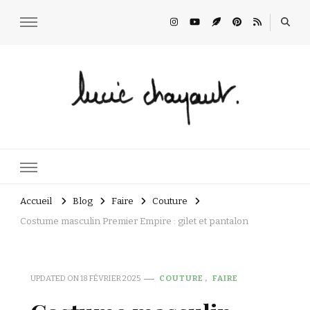
Lucie Choupaut
art minuscule & DIY
Accueil
Blog
Faire
Couture
Costume masculin Premier Empire : gilet et pantalon
UPDATED ON
18 FÉVRIER 2025
COUTURE
FAIRE