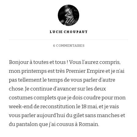
LUCIE CHOUPAUT
SUR
6 COMMENTAIRES
COSTUME
MASCULIN
Bonjour à toutes et tous ! Vous l’aurez compris,
PREMIER
EMPIRE
mon printemps est très Premier Empire et je n’ai
:
pas tellement le temps de vous parler d’autre
GILET
ET
chose. Je continue d’avancer sur les deux
PANTALON
costumes complets que je dois coudre pour mon
week-end de reconstitution le 18 mai, et je vais
vous parler aujourd’hui du gilet sans manches et
du pantalon que j’ai cousus à Romain.