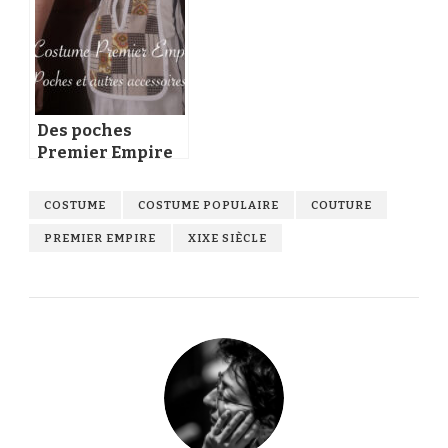
Des poches
Premier Empire
en patchwork et
autres
COSTUME
COSTUME POPULAIRE
COUTURE
accessoires
PREMIER EMPIRE
XIXE SIÈCLE