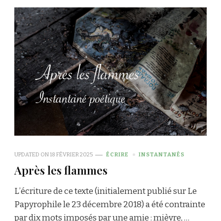
UPDATED ON
18 FÉVRIER 2025
ÉCRIRE
INSTANTANÉS
Après les flammes
L’écriture de ce texte (initialement publié sur Le
Papyrophile le 23 décembre 2018) a été contrainte
par dix mots imposés par une amie : mièvre, …