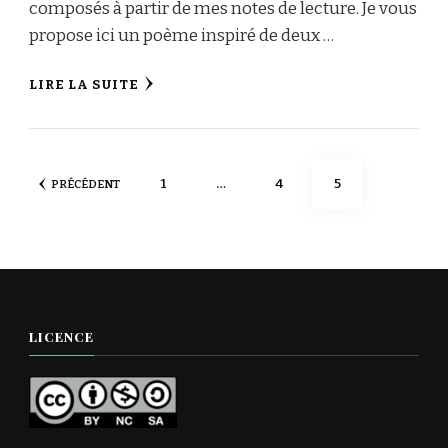
composés à partir de mes notes de lecture. Je vous
propose ici un poème inspiré de deux …
LIRE LA SUITE
Pagination
PAGE
PAGE
PAGE
1
…
4
5
PRÉCÉDENT
des
publications
LICENCE