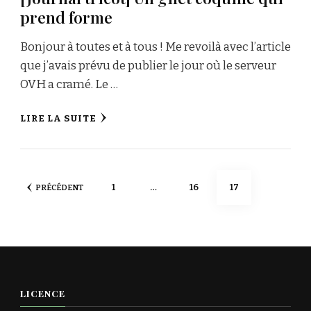
prend forme
Bonjour à toutes et à tous ! Me revoilà avec l’article
que j’avais prévu de publier le jour où le serveur
OVH a cramé. Le …
LIRE LA SUITE
Pagination
PAGE
PAGE
PAGE
1
…
16
17
PRÉCÉDENT
des
publications
LICENCE