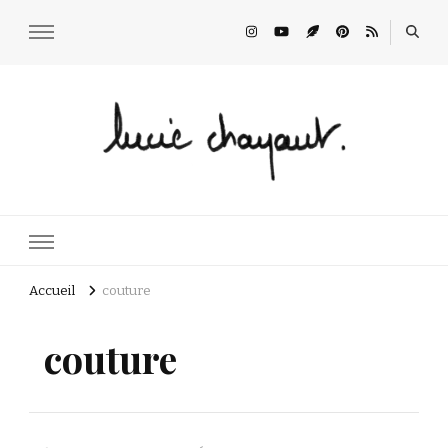
Lucie Choupaut
art minuscule & DIY
Accueil
couture
couture