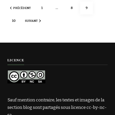
Pagination
PAGE
PAGE
PAGE
1
…
8
9
PRÉCÉDENT
des
PAGE
10
SUIVANT
publications
LICENCE
Sauf mention contraire, les textes et images de la
section blog sont partagés sous licence cc-by-nc-
sa