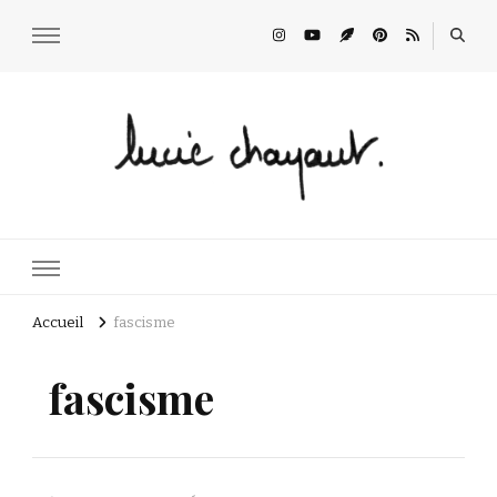
Lucie Choupaut
art minuscule & DIY
Accueil
fascisme
fascisme