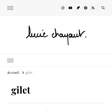
Lucie Choupaut
art minuscule & DIY
Accueil
gilet
gilet