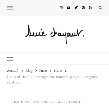
Lucie Choupaut
art minuscule & DIY
Accueil
Blog
Faire
Tricot
[Journal tricot] Démarrage d’un nouveau projet : le Auguste
cardigan
UPDATED ON
26 FÉVRIER 2025
FAIRE
TRICOT