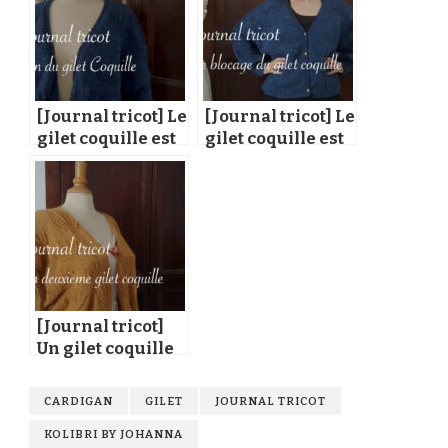
[Journal tricot] Le
[Journal tricot] Le
gilet coquille est
gilet coquille est
fini !
bloqué !
[Journal tricot]
Un gilet coquille
peu documenté
CARDIGAN
GILET
JOURNAL TRICOT
KOLIBRI BY JOHANNA