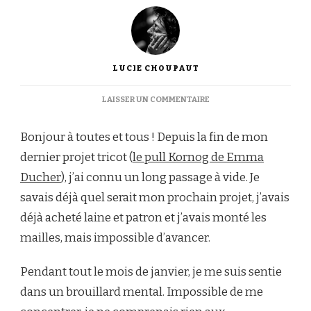
LUCIE CHOUPAUT
SUR
LAISSER UN COMMENTAIRE
[JOURNAL
TRICOT]
Bonjour à toutes et tous ! Depuis la fin de mon
DÉMARRAGE
D’UN
dernier projet tricot (
le pull Kornog de Emma
NOUVEAU
Ducher
), j’ai connu un long passage à vide. Je
PROJET
:
savais déjà quel serait mon prochain projet, j’avais
LE
déjà acheté laine et patron et j’avais monté les
AUGUSTE
CARDIGAN
mailles, mais impossible d’avancer.
Pendant tout le mois de janvier, je me suis sentie
dans un brouillard mental. Impossible de me