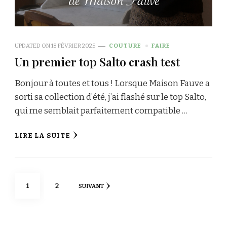
UPDATED ON
18 FÉVRIER 2025
COUTURE
FAIRE
Un premier top Salto crash test
Bonjour à toutes et tous ! Lorsque Maison Fauve a
sorti sa collection d’été, j’ai flashé sur le top Salto,
qui me semblait parfaitement compatible …
LIRE LA SUITE
Pagination
PAGE
PAGE
1
2
SUIVANT
des
publications