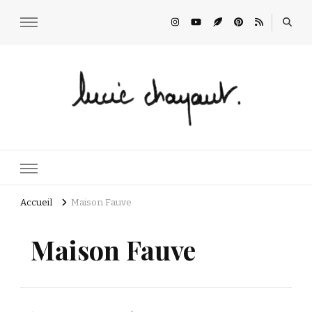
Lucie Choupaut
art minuscule & DIY
Accueil
Maison Fauve
Maison Fauve