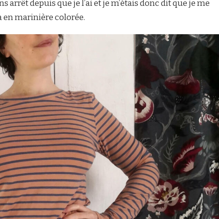
ns arrêt depuis que je l’ai et je m’étais donc dit que je me
 en marinière colorée.