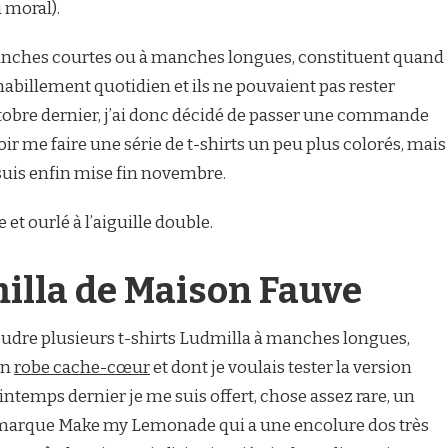
u moral).
 à manches courtes ou à manches longues, constituent quand
illement quotidien et ils ne pouvaient pas rester
ctobre dernier, j’ai donc décidé de passer une commande
ir me faire une série de t-shirts un peu plus colorés, mais
suis enfin mise fin novembre.
 et ourlé à l’aiguille double.
milla de Maison Fauve
coudre plusieurs t-shirts Ludmilla à manches longues,
on
robe cache-cœur
et dont je voulais tester la version
intemps dernier je me suis offert, chose assez rare, un
a marque Make my Lemonade qui a une encolure dos très