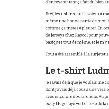
d’en revenir tant ça fait du bien a
T-
SHIRTS
EN
Bref, les t-shirts, qu’ils soient
JERSEY
même une bonne partie de mon hab
comme ça tristes à pleurer. En o
de jerseys chez Rascol pour pouvo
basiques tout de même, et je m’y 
Tout a été assemblé à la surjeteuse
Le t-shirt Lud
Je savais déjà que je voulais me 
dont j’avais déjà cousu une versi
avec encolure dos arrondie. Au pr
body Hugo rayé vert et rose de l