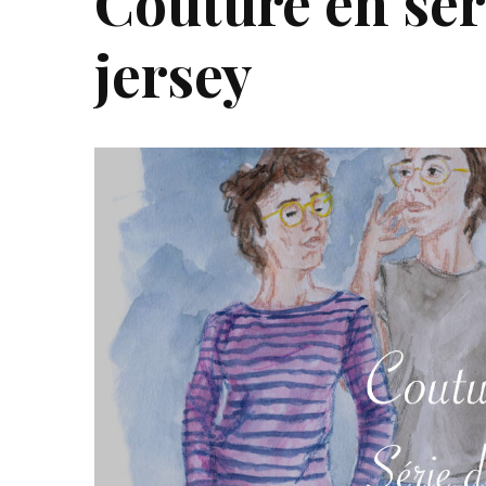
Couture en séri
jersey