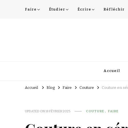
Faire
Étudier
Écrire
Réfléchir
Lucie Choupaut
art minuscule & DIY
Accueil
Accueil
Blog
Faire
Couture
Couture en séri
UPDATED ON
18 FÉVRIER 2025
COUTURE
FAIRE