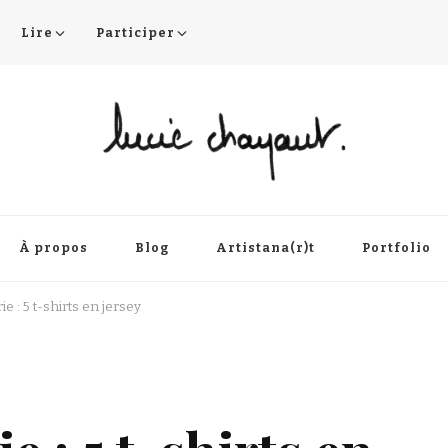
Lire
Participer
À propos
Blog
Artistana(r)t
Portfolio
e : 5 t-shirts en jersey