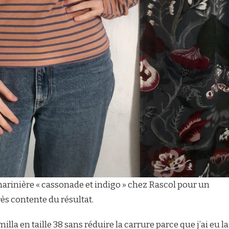
 marinière « cassonade et indigo » chez Rascol pour un
très contente du résultat.
milla en taille 38 sans réduire la carrure parce que j’ai eu la