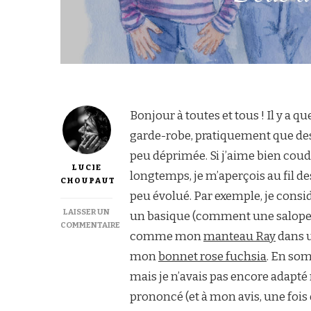
Bonjour à toutes et tous ! Il y a 
garde-robe, pratiquement que des 
peu déprimée. Si j’aime bien cou
LUCIE
longtemps, je m’aperçois au fil 
CHOUPAUT
peu évolué. Par exemple, je cons
LAISSER UN
un basique (comment une salopette
COMMENTAIRE
comme mon
manteau Ray
dans u
SUR
COUTURE
mon
bonnet rose fuchsia
. En so
EN
mais je n’avais pas encore adapté
SÉRIE
:
prononcé (et à mon avis, une fois q
5