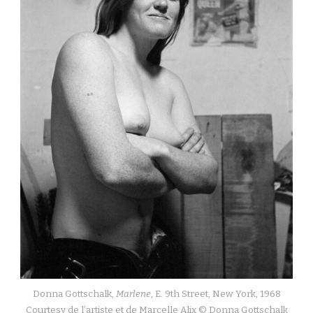
Donna Gottschalk,
Marlene
, E. 9th Street, New York, 1968
Courtesy de l’artiste et de Marcelle Alix © Donna Gottschalk