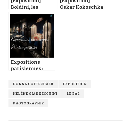
[Exposition]
[Exposition]
Boldini, les
Oskar Kokoschka
plaisirs et les
au musée d’art
jours au Petit
moderne de Paris
Palais
Expositions
parisiennes :
mode, vie
quotidienne et
DONNA GOTTSCHALK
EXPOSITION
bains de mer
HÈLÈNE GIANNECCHINI
LE BAL
PHOTOGRAPHIE