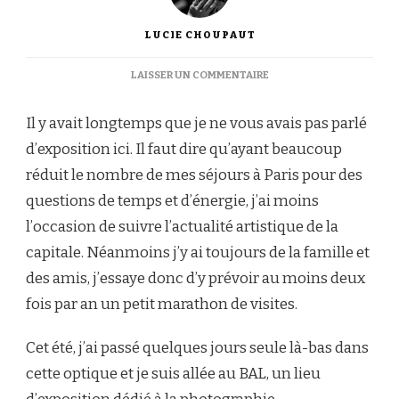
LUCIE CHOUPAUT
SUR
LAISSER UN COMMENTAIRE
[EXPOSITION]
« NOUS
Il y avait longtemps que je ne vous avais pas parlé
AUTRES »,
DONNA
d’exposition ici. Il faut dire qu’ayant beaucoup
GOTTSCHALK
réduit le nombre de mes séjours à Paris pour des
AU
BAL
questions de temps et d’énergie, j’ai moins
l’occasion de suivre l’actualité artistique de la
capitale. Néanmoins j’y ai toujours de la famille et
des amis, j’essaye donc d’y prévoir au moins deux
fois par an un petit marathon de visites.
Cet été, j’ai passé quelques jours seule là-bas dans
cette optique et je suis allée au BAL, un lieu