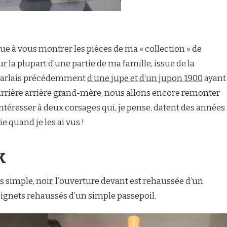
nue à vous montrer les pièces de ma « collection » de
 la plupart d’une partie de ma famille, issue de la
s parlais précédemment
d’une jupe et d’un jupon 1900
ayant
rière arrière grand-mère, nous allons encore remonter
téresser à deux corsages qui, je pense, datent des années
e quand je les ai vus !
k
s simple, noir, l’ouverture devant est rehaussée d’un
 poignets rehaussés d’un simple passepoil.