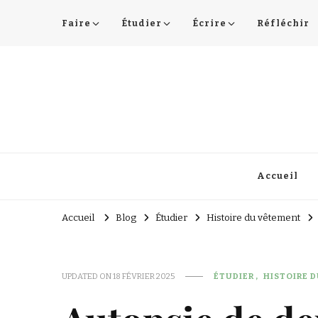
Faire
Étudier
Écrire
Réfléchir
Lucie Choupaut
art minuscule & DIY
Accueil
Accueil
Blog
Étudier
Histoire du vêtement
UPDATED ON
18 FÉVRIER 2025
ÉTUDIER
HISTOIRE 