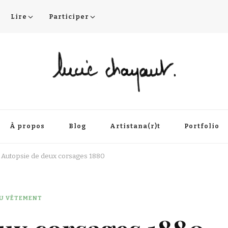
Lire
Participer
À propos
Blog
Artistana(r)t
Portfolio
Autopsie de deux corsages 1880
DU VÊTEMENT