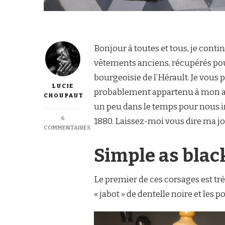
Bonjour à toutes et tous, je conti
vêtements anciens, récupérés pour
bourgeoisie de l’Hérault. Je vou
LUCIE
probablement appartenu à mon ar
CHOUPAUT
un peu dans le temps pour nous in
6
1880. Laissez-moi vous dire ma joi
COMMENTAIRES
SUR
AUTOPSIE
Simple as blac
DE
DEUX
CORSAGES
Le premier de ces corsages est trè
1880
« jabot » de dentelle noire et les