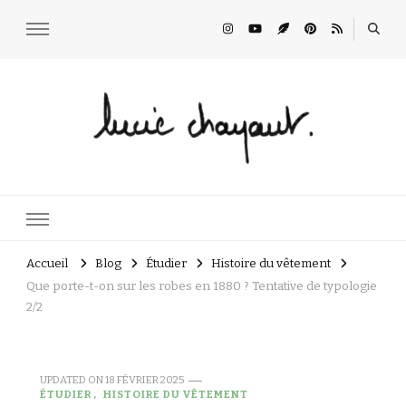
Lucie Choupaut
art minuscule & DIY
Accueil
Blog
Étudier
Histoire du vêtement
Que porte-t-on sur les robes en 1880 ? Tentative de typologie
2/2
UPDATED ON
18 FÉVRIER 2025
ÉTUDIER
HISTOIRE DU VÊTEMENT