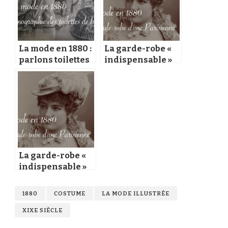
La mode en 1880 :
La garde-robe «
parlons toilettes
indispensable »
de bal…
d’une Parisienne
en 1880 (1)
La garde-robe «
indispensable »
d’une Parisienne
en 1880 (2)
1880
COSTUME
LA MODE ILLUSTRÉE
XIXE SIÈCLE