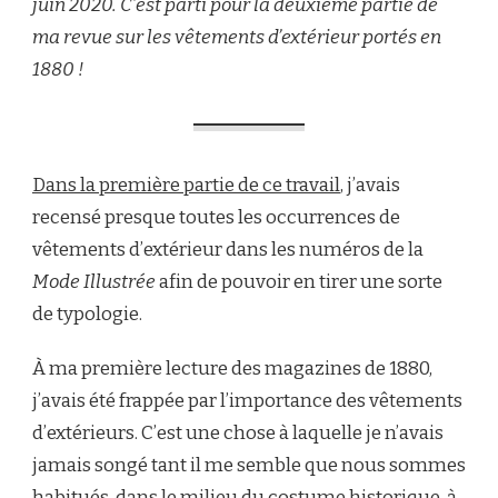
juin 2020. C’est parti pour la deuxième partie de
DE
TYPOLOGIE
ma revue sur les vêtements d’extérieur portés en
2/2
1880 !
Dans la première partie de ce travail
, j’avais
recensé presque toutes les occurrences de
vêtements d’extérieur dans les numéros de la
Mode Illustrée
afin de pouvoir en tirer une sorte
de typologie.
À ma première lecture des magazines de 1880,
j’avais été frappée par l’importance des vêtements
d’extérieurs. C’est une chose à laquelle je n’avais
jamais songé tant il me semble que nous sommes
habitués, dans le milieu du costume historique, à