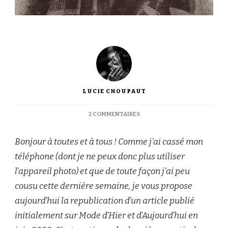
LUCIE CHOUPAUT
SUR
2 COMMENTAIRES
QUE
PORTE-
Bonjour à toutes et à tous ! Comme j’ai cassé mon
T-
ON
téléphone (dont je ne peux donc plus utiliser
SUR
l’appareil photo) et que de toute façon j’ai peu
LES
ROBES
cousu cette dernière semaine, je vous propose
EN
aujourd’hui la republication d’un article publié
1880
?
initialement sur Mode d’Hier et d’Aujourd’hui en
TENTATIVE