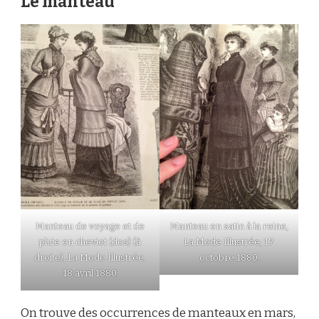
Le manteau
Manteau de voyage et de
Manteau en satin à la reine,
pluie en cheviot (dos) (à
La Mode Illustrée, 17
droite), La Mode Illustrée,
octobre 1880.
18 avril 1880.
On trouve des occurrences de manteaux en mars,