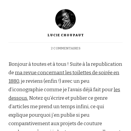
LUCIE CHOUPAUT
SUR
2 COMMENTAIRES
LA
MODE
Bonjour à toutes et à tous ! Suite à la republication
EN
1880
de
ma revue concernant les toilettes de soirée en
:
1880
, je reviens (enfin !) avec un peu
PARLONS
TOILETTES
d’iconographie comme je l’avais déjà fait pour
les
DE
dessous.
Notez qu’écrire et publier ce genre
BAL…
d’articles me prend un temps infini, ce qui
explique pourquoi j’en publie si peu
comparativement aux projets de couture