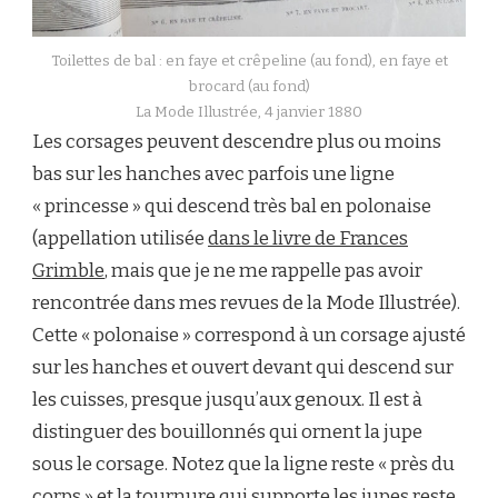
Toilettes de bal : en faye et crêpeline (au fond), en faye et
brocard (au fond)
La Mode Illustrée, 4 janvier 1880
Les corsages peuvent descendre plus ou moins
bas sur les hanches avec parfois une ligne
« princesse » qui descend très bal en polonaise
(appellation utilisée
dans le livre de Frances
Grimble
, mais que je ne me rappelle pas avoir
rencontrée dans mes revues de la Mode Illustrée).
Cette « polonaise » correspond à un corsage ajusté
sur les hanches et ouvert devant qui descend sur
les cuisses, presque jusqu’aux genoux. Il est à
distinguer des bouillonnés qui ornent la jupe
sous le corsage. Notez que la ligne reste « près du
corps » et la
tournure
qui supporte les jupes reste