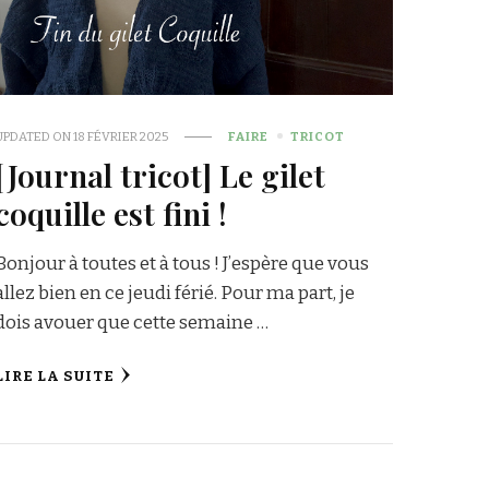
UPDATED ON
18 FÉVRIER 2025
FAIRE
TRICOT
[Journal tricot] Le gilet
coquille est fini !
Bonjour à toutes et à tous ! J’espère que vous
allez bien en ce jeudi férié. Pour ma part, je
dois avouer que cette semaine …
LIRE LA SUITE