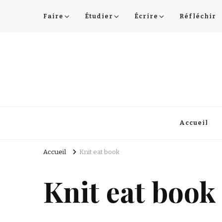
Faire
Étudier
Écrire
Réfléchir
Lucie Choupaut
art minuscule & DIY
Accueil
Accueil
Knit eat book
Knit eat book