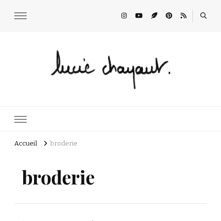
Lucie Choupaut
art minuscule & DIY
Accueil
broderie
broderie