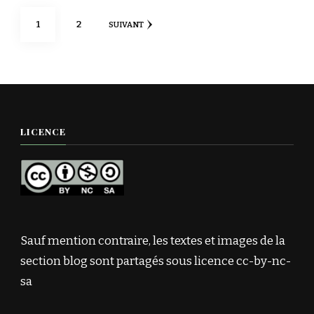
Pagination
PAGE
PAGE
1
2
SUIVANT
des
publications
LICENCE
Sauf mention contraire, les textes et images de la
section blog sont partagés sous licence cc-by-nc-
sa