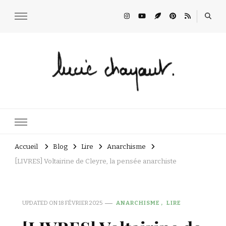
Lucie Choupaut
art minuscule & DIY
Accueil
Blog
Lire
Anarchisme
[LIVRES] Voltairine de Cleyre, la pensée anarchiste
UPDATED ON
18 FÉVRIER 2025
ANARCHISME
LIRE