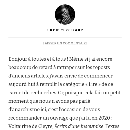
LUCIE CHOUPAUT
SUR
LAISSER UN COMMENTAIRE
[LIVRES]
VOLTAIRINE
Bonjour à toutes et à tous ! Même si j’ai encore
DE
CLEYRE,
beaucoup de retard à rattraper sur les reposts
LA
d’anciens articles, j’avais envie de commencer
PENSÉE
ANARCHISTE
aujourd’hui à remplir la catégorie « Lire » de ce
carnet de recherches. Or, puisque cela fait un petit
moment que nous n’avons pas parlé
d’anarchisme ici, c’est l’occasion de vous
recommander un ouvrage que j’ai lu en 2020 :
Voltairine de Cleyre,
Écrits d’une insoumise
. Textes