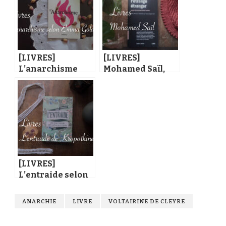
[LIVRES]
[LIVRES]
L’anarchisme
Mohamed Saïl,
d’Emma Goldman
anarchiste
kabyle
[LIVRES]
L’entraide selon
Kropotkine
ANARCHIE
LIVRE
VOLTAIRINE DE CLEYRE