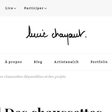
Lire
Participer
À propos
Blog
Artistana(r)t
Portfolio
Des chaussettes dépareillées et des projets