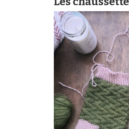
Les chaussette
ET
DES
PROJETS