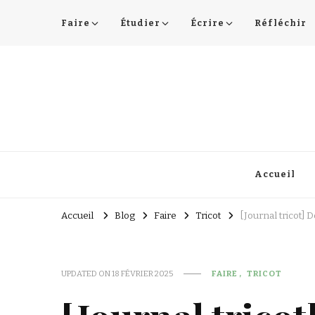
Faire
Étudier
Écrire
Réfléchir
Lucie Choupaut
art minuscule & DIY
Accueil
Accueil
Blog
Faire
Tricot
[Journal tricot] 
UPDATED ON
18 FÉVRIER 2025
FAIRE
TRICOT