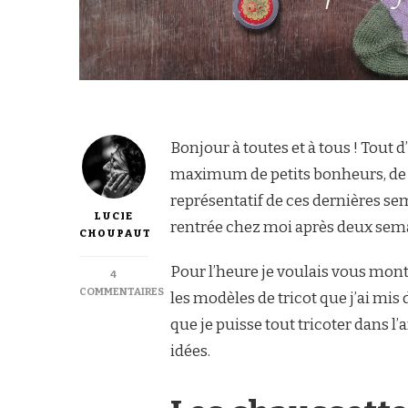
Bonjour à toutes et à tous ! Tout 
maximum de petits bonheurs, de fie
représentatif de ces dernières sem
LUCIE
rentrée chez moi après deux sema
CHOUPAUT
Pour l’heure je voulais vous mont
4
COMMENTAIRES
les modèles de tricot que j’ai mi
SUR
que je puisse tout tricoter dans 
[JOURNAL
TRICOT]
idées.
DES
CHAUSSETTES
DÉPAREILLÉES